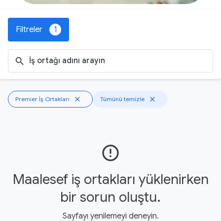
Filtreler
1
search
Premier İş Ortakları
close
Tümünü temizle
close
error_outline
Maalesef iş ortakları yüklenirken
bir sorun oluştu.
Sayfayı yenilemeyi deneyin.