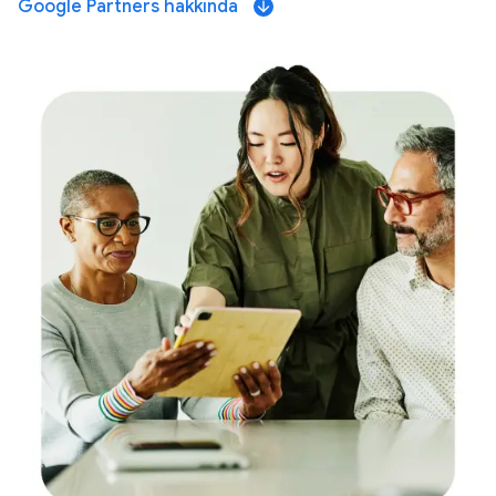
Google Partners hakkında
arrow_downward