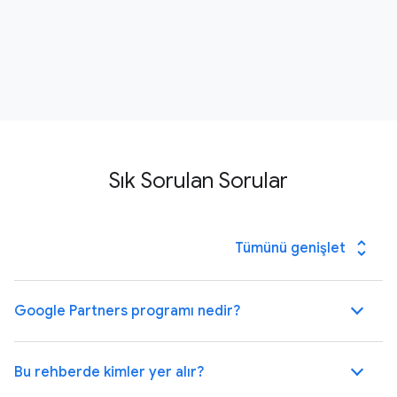
Sık Sorulan Sorular
unfold_more
Tümünü genişlet
Google Partners programı nedir?
Bu rehberde kimler yer alır?