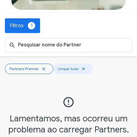
Filtros
1
search
Partners Premier
close
Limpar tudo
close
error_outline
Lamentamos, mas ocorreu um
problema ao carregar Partners.