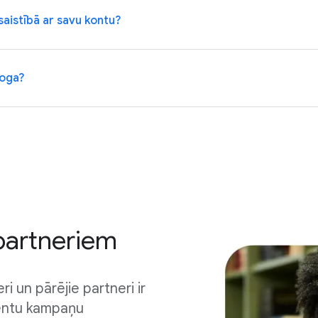
saistībā ar savu kontu?
loga?
partneriem
i un pārējie partneri ir
ientu kampaņu