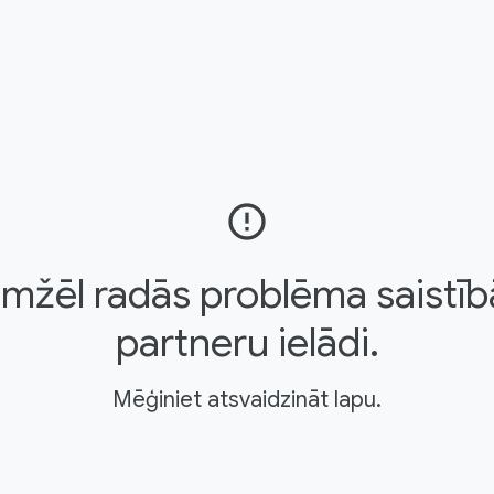
error_outline
mžēl radās problēma saistīb
partneru ielādi.
Mēģiniet atsvaidzināt lapu.