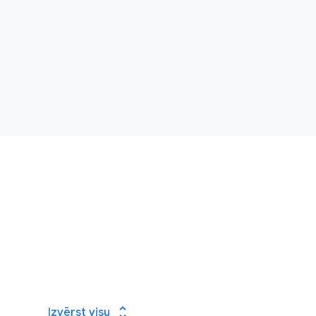
unfold_more
Izvērst visu