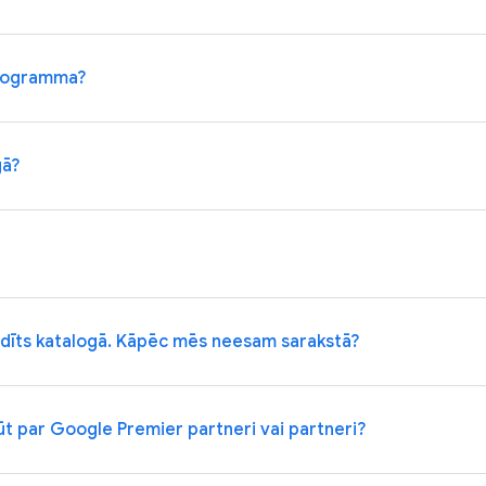
programma?
gā?
dīts katalogā. Kāpēc mēs neesam sarakstā?
t par Google Premier partneri vai partneri?