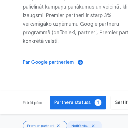
palielināt kampaņu panākumus un veicināt kl
izaugsmi. Premier partneri ir starp 3%
veiksmīgāko uzņēmumu Google partneru
programmā (dalībnieki, partneri, Premier part
konkrētā valstī.
Par Google partneriem
arrow_downward
Partnera statuss
Sertif
1
Filtrēt pēc:
Premier partneri
close
Notīrīt visu
close