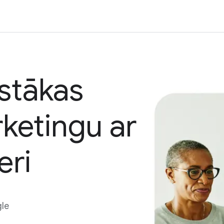
gstākas
rketingu ar
eri
gle