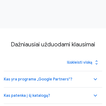
Dažniausiai užduodami klausimai
unfold_more
Išskleisti viską
Kas yra programa „Google Partners“?
Kas patenka į šį katalogą?