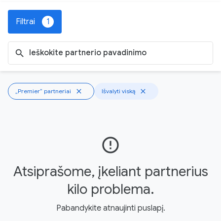
Filtrai
1
search
„Premier“ partneriai
close
Išvalyti viską
close
error_outline
Atsiprašome, įkeliant partnerius
kilo problema.
Pabandykite atnaujinti puslapį.