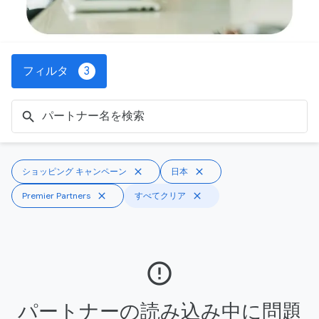
フィルタ
3
search
ショッピング キャンペーン
close
日本
close
Premier Partners
close
すべてクリア
close
error_outline
パートナーの読み込み中に問題