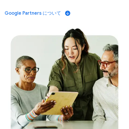
Google Partners について
arrow_downward