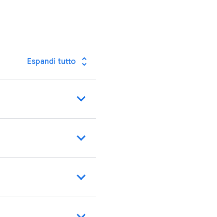
unfold_more
Espandi tutto