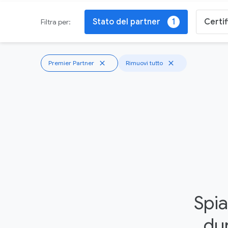
Stato del partner
Certif
1
Filtra per:
Premier Partner
close
Rimuovi tutto
close
Spia
dur