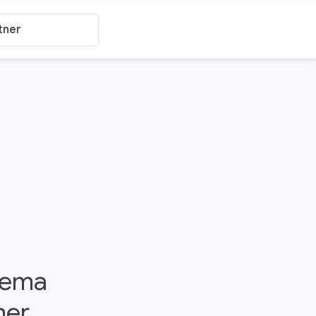
blema
ner.