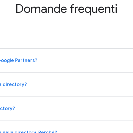
Domande frequenti
Google Partners?
a directory?
ectory?
 nella directory. Perché?