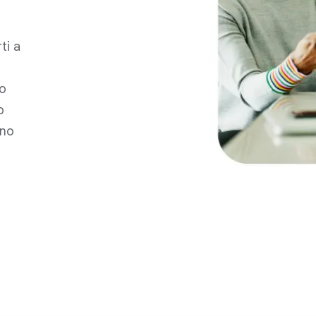
ti a
Lo
o
rno