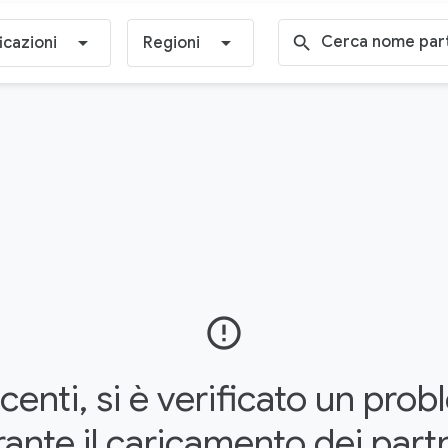
arrow_drop_down
arrow_drop_down
search
icazioni
Regioni
error_outline
centi, si è verificato un pro
ante il caricamento dei part