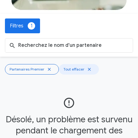
Filtres
1
search
Partenaires Premier
close
Tout effacer
close
error_outline
Désolé, un problème est survenu
pendant le chargement des