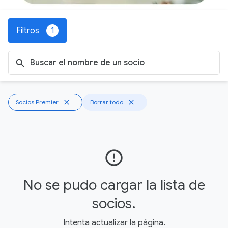
Filtros
1
search
Socios Premier
close
Borrar todo
close
error_outline
No se pudo cargar la lista de
socios.
Intenta actualizar la página.