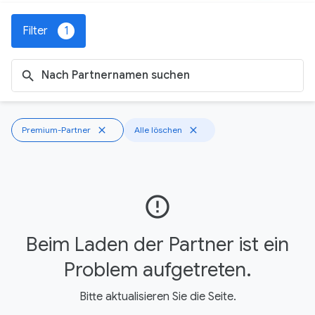
Filter
1
search
Premium-Partner
close
Alle löschen
close
error_outline
Beim Laden der Partner ist ein
Problem aufgetreten.
Bitte aktualisieren Sie die Seite.