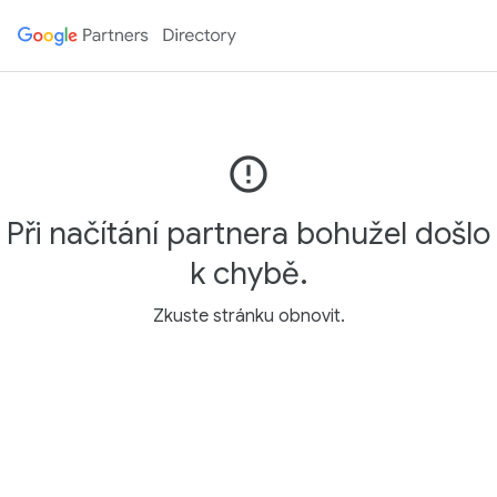
error_outline
Při načítání partnera bohužel došlo
k chybě.
Zkuste stránku obnovit.