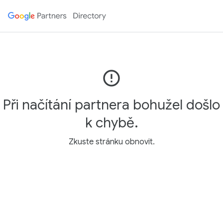
error_outline
Při načítání partnera bohužel došlo
k chybě.
Zkuste stránku obnovit.